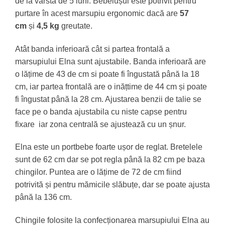
de la vârsta de 5 luni. Bebelușul este potrivit pentru
purtare în acest marsupiu ergonomic dacă are
57
cm
și
4,5 kg
greutate.
Atât banda inferioară cât si partea frontală a
marsupiului Elna sunt ajustabile. Banda inferioară are
o lățime de 43 de cm si poate fi îngustată până la 18
cm, iar partea frontală are o inățtime de 44 cm și poate
fi îngustat până la 28 cm. Ajustarea benzii de talie se
face pe o banda ajustabila cu niste capse pentru
fixare iar zona centrală se ajustează cu un șnur.
Elna este un portbebe foarte ușor de reglat. Bretelele
sunt de 62 cm dar se pot regla până la 82 cm pe baza
chingilor. Puntea are o lățime de 72 de cm fiind
potrivită și pentru mămicile slăbuțe, dar se poate ajusta
până la 136 cm.
Chingile folosite la confecționarea marsupiului Elna au