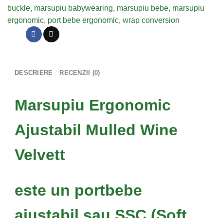
Velvet
buckle
,
marsupiu babywearing
,
marsupiu bebe
,
marsupiu
ergonomic
,
port bebe ergonomic
,
wrap conversion
DESCRIERE
RECENZII (0)
Marsupiu Ergonomic
Ajustabil Mulled Wine
Velvett
este un portbebe
ajustabil sau SSC (Soft