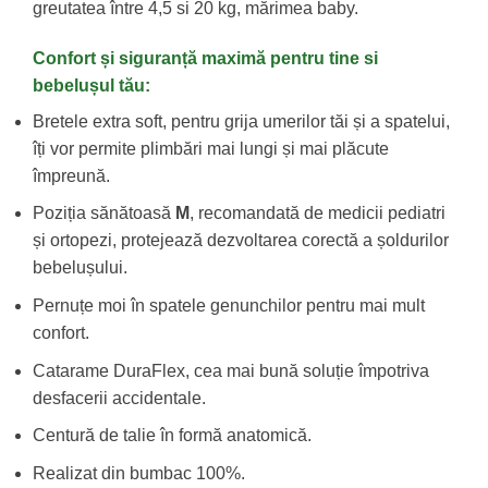
greutatea între 4,5 si 20 kg, mărimea baby.
Confort și siguranță maximă pentru tine si
bebelușul tău:
Bretele extra soft, pentru grija umerilor tăi și a spatelui,
îți vor permite plimbări mai lungi și mai plăcute
împreună.
Poziția sănătoasă
M
, recomandată de medicii pediatri
și ortopezi, protejează dezvoltarea corectă a șoldurilor
bebelușului.
Pernuțe moi în spatele genunchilor pentru mai mult
confort.
Catarame DuraFlex, cea mai bună soluție împotriva
desfacerii accidentale.
Centură de talie în formă anatomică.
Realizat din bumbac 100%.