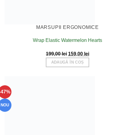
MARSUPII ERGONOMICE
Wrap Elastic Watermelon Hearts
Prețul
Prețul
199,00
lei
159,00
lei
inițial
curent
ADAUGĂ ÎN COȘ
a
este:
fost:
159,00 lei.
199,00 lei.
-47%
NOU