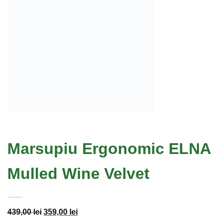
Marsupiu Ergonomic ELNA
Mulled Wine Velvet
Prețul
Prețul
439,00
lei
359,00
lei