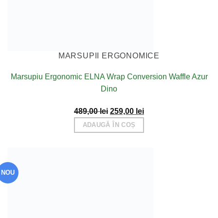
MARSUPII ERGONOMICE
Marsupiu Ergonomic ELNA Wrap Conversion Waffle Azur
Dino
Prețul
Prețul
489,00
lei
259,00
lei
inițial
curent
ADAUGĂ ÎN COȘ
a
este:
fost:
259,00 lei.
489,00 lei.
NOU