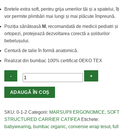
inițial
curent
Bretele extra soft, pentru grija umerilor tăi și a spatelui, îți
a
este:
vor permite plimbări mai lungi și mai plăcute împreună.
fost:
359,00 lei.
439,00 lei.
Poziția sănătoasă
M
, recomandată de medicii pediatri și
ortopezi, protejează dezvoltarea corectă a șoldurilor
bebelușului.
Centură de talie în formă anatomică.
Realizat din bumbac 100% certificat OEKO TEX
Cantitate
ADAUGĂ ÎN COȘ
Marsupiu
Ergonomic
ELNA
SKU:
0-1-2
Categorii:
MARSUPII ERGONOMICE
,
SOFT
Mulled
STRUCTURED CARRIER CATIFEA
Etichete:
Wine
babywearing
,
bumbac organic
,
conversie wrap tesut
,
full