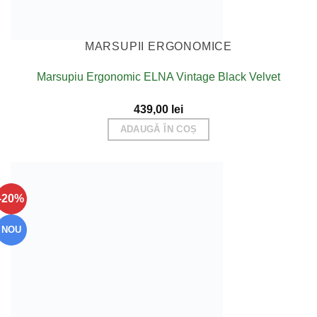
MARSUPII ERGONOMICE
Marsupiu Ergonomic ELNA Vintage Black Velvet
439,00
lei
ADAUGĂ ÎN COȘ
-20%
NOU