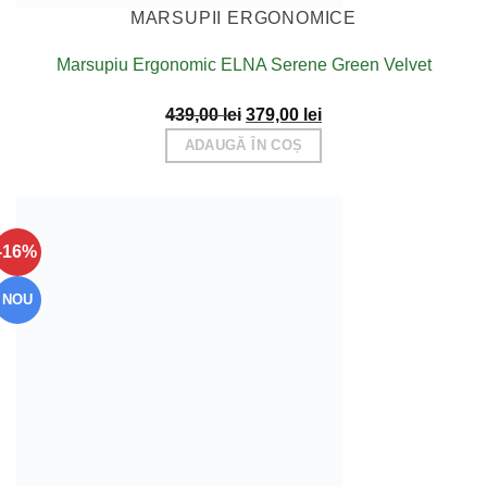
MARSUPII ERGONOMICE
Marsupiu Ergonomic ELNA Serene Green Velvet
Prețul
Prețul
439,00
lei
379,00
lei
inițial
curent
ADAUGĂ ÎN COȘ
a
este:
fost:
379,00 lei.
439,00 lei.
-16%
NOU