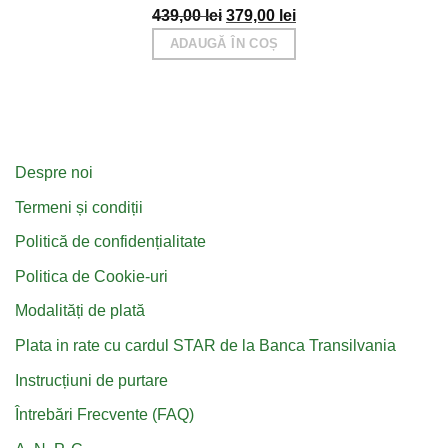
Prețul
Prețul
439,00
lei
379,00
lei
inițial
curent
ADAUGĂ ÎN COȘ
a
este:
fost:
379,00 lei.
439,00 lei.
Despre noi
Termeni și condiții
Politică de confidențialitate
Politica de Cookie-uri
Modalități de plată
Plata in rate cu cardul STAR de la Banca Transilvania
Instrucțiuni de purtare
Întrebări Frecvente (FAQ)