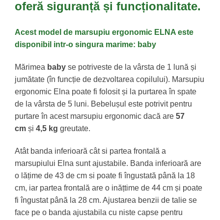
oferă
siguranță
și
funcționalitate
.
Acest model de marsupiu ergonomic ELNA este
disponibil intr-o singura marime: baby
Mărimea
baby
se potriveste de la vârsta de 1 lună și
jumătate (în funcție de dezvoltarea copilului). Marsupiu
ergonomic Elna poate fi folosit și la purtarea în spate
de la vârsta de 5 luni. Bebelușul este potrivit pentru
purtare în acest marsupiu ergonomic dacă are
57
cm
și
4,5 kg
greutate.
Atât banda inferioară cât si partea frontală a
marsupiului Elna sunt ajustabile. Banda inferioară are
o lățime de 43 de cm si poate fi îngustată până la 18
cm, iar partea frontală are o inățtime de 44 cm și poate
fi îngustat până la 28 cm. Ajustarea benzii de talie se
face pe o banda ajustabila cu niste capse pentru